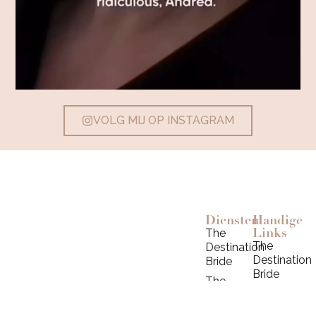
VOLG MIJ OP INSTAGRAM
Diensten
Handige
Links
The
The
Destination
Destination
Bride
Bride
The
Contact
The
Signature
T:
0031(0) 6-
Signature
Bride