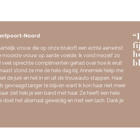
“
Santpoort-Noord
f
artelijk vrouw die op onze bruiloft een echte aanwinst
h
de mooiste vrouw op aarde voelde. Ik vond mezelf zo
b
d veel oprechte complimenten gehad over hoe ik eruit
naast stond ze me de hele dag bij. Annemiek hielp me
et de jurk en het in en uit de trouwauto stappen. Haar
heb gevraagd langer te blijven want ik kon haar niet meer
haar ziet heb je een band met haar. Ze heeft een hele
e doet het allemaal geweldig en met een lach. Dank je