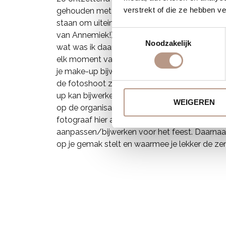
verstrekt of die ze hebben v
gehouden met mijn wensen maar zag je ook di
staan om uiteindelijk de mooiste versie van m
Toestemmingsselectie
van Annemiek!). Ik heb er voor gekozen dat je 
Noodzakelijk
wat was ik daar blij mee! Ik kan dit iedereen 
elk moment van de dag prachtig uitziet. Zo 
je make-up bijwerken na een emotionele cerem
de fotoshoot zodat ze je jurk goed kan legge
up kan bijwerken (hierdoor kunnen de ceremo
WEIGEREN
op de organisatie van de rest van de dag en d
fotograaf hier aandacht voor) en kan ze event
aanpassen/bijwerken voor het feest. Daarnaast
op je gemak stelt en waarmee je lekker de z