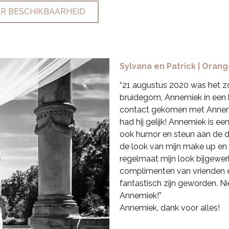
R BESCHIKBAARHEID
Sylvana en Patrick | Oran
“21 augustus 2020 was het zove
bruidegom, Annemiek in een h
contact gekomen met Annemi
had hij gelijk! Annemiek is e
ook humor en steun aan de da
de look van mijn make up en
regelmaat mijn look bijgewerk
complimenten van vrienden e
fantastisch zijn geworden. Ni
Annemiek!”
Annemiek, dank voor alles!