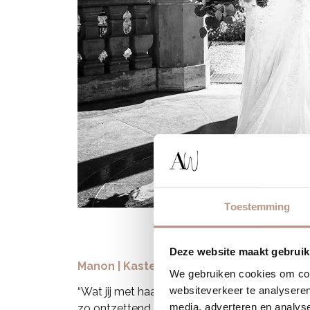
Toestemming
Deze website maakt gebruik
Manon | Kasteel Wijenburg Echteld
We gebruiken cookies om cont
websiteverkeer te analyseren
“Wat jij met haar en make-up kan is echt fantas
media, adverteren en analys
zo ontzettend mooi gevoeld! Tijdens de proef