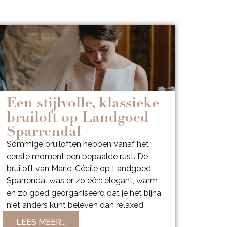
Een stijlvolle, klassieke
bruiloft op Landgoed
Sparrendal
Sommige bruiloften hebben vanaf het
eerste moment een bepaalde rust. De
bruiloft van Marie-Cécile op Landgoed
Sparrendal was er zo één: elegant, warm
en zó goed georganiseerd dat je het bijna
niet anders kúnt beleven dan relaxed.
LEES MEER...