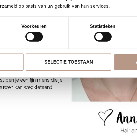
erzameld op basis van uw gebruik van hun services.
rect wat mij het best zou
ezelf te creëren (het motto
er de gehele dag bij was, en
Voorkeuren
Statistieken
aanraden omdat je er dan op
kan Annemiek op deze manier
onie:), gaat ze mee tijdens
n maar ook je haar en make-
niemeesters zich focussen
SELECTIE TOESTAAN
aarnaast heeft niet iedere
ueel ook je look
 ben je een fijn mens die je
enuwen kan wegkletsen:)