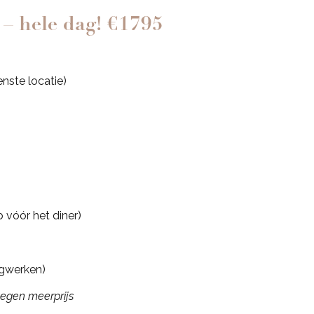
 – hele dag! €1795
ste locatie)
 vóór het diner)
egwerken)
tegen meerprijs