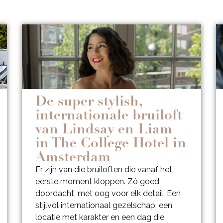
De super stylish,
internationale bruiloft
van Lindsay en Liam
in The College Hotel in
Amsterdam
Er zijn van die bruiloften die vanaf het
eerste moment kloppen. Zó goed
doordacht, met oog voor elk detail. Een
stijlvol internationaal gezelschap, een
locatie met karakter en een dag die