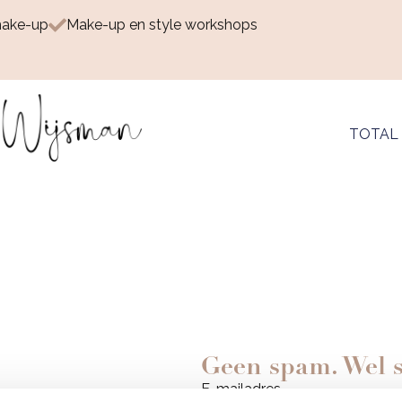
make-up
Make-up en style workshops
TOTAL
Geen spam. Wel st
E-mailadres