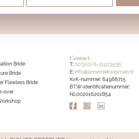
VOLG MIJ OP INSTAGRAM
Contact
ation Bride
T:
0031(0) 6-21973935
E:
info@annemiekwijsman.nl
ure Bride
KvK-nummer: 64968715
r Flawless Bride
BTW-identificatienummer:
e-over
NL002016201B54
Workshop